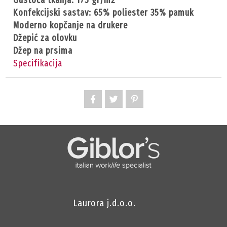
gustoća tkanja: 175 gr/m2
konfekcijski sastav: 65% poliester 35% pamuk
moderno kopčanje na drukere
džepić za olovku
džep na prsima
Specifikacija
Laurora j.d.o.o.