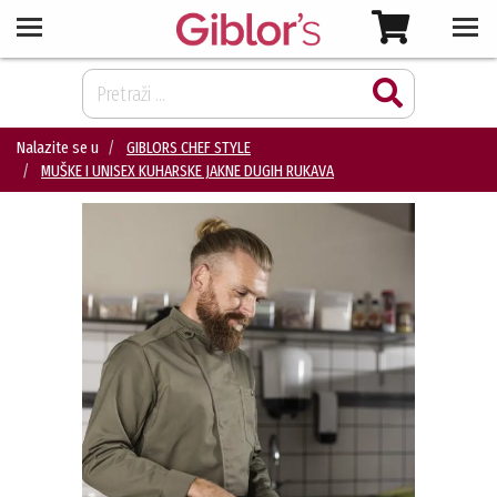
Nalazite se u
GIBLORS CHEF STYLE
MUŠKE I UNISEX KUHARSKE JAKNE DUGIH RUKAVA