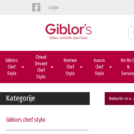
Login
Chaud
Giblors
Kentaur
Isacco
Ho.re.
Devant
Chef
Chef
Chef
&
Chef
Style
Style
Style
Servic
Style
Kategorije
Nalazite se u
giblors chef style