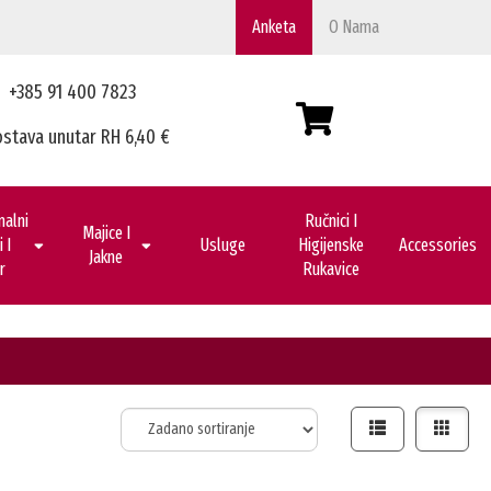
Anketa
O Nama
+385 91 400 7823
stava unutar RH 6,40 €
nalni
Ručnici I
Majice I
 I
Usluge
Higijenske
Accessories
Jakne
r
Rukavice