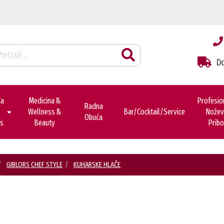
Do
ca
Medicina &
Profesio
Radna
Wellness &
Bar/cocktail/service
Noževi
Obuća
es
Beauty
Pribo
GIBLORS CHEF STYLE
KUHARSKE HLAČE