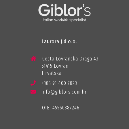
Laurora j.d.o.o.
Cesta Lovranska Draga 43
51415 Lovran
Hrvatska
+385 91 400 7823
info@giblors.com.hr
OIB: 45560387246