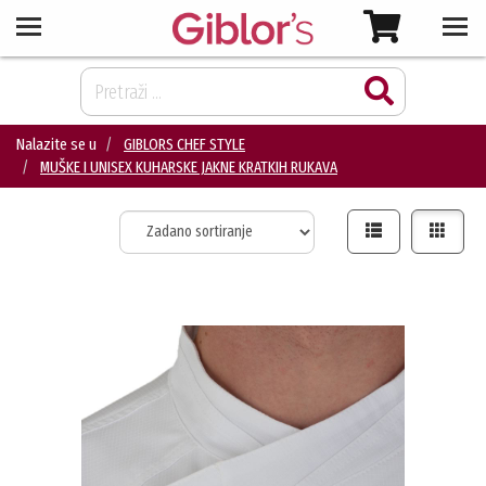
Nalazite se u
GIBLORS CHEF STYLE
MUŠKE I UNISEX KUHARSKE JAKNE KRATKIH RUKAVA