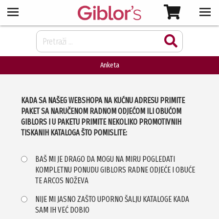
Anketa
KADA SA NAŠEG WEBSHOPA NA KUĆNU ADRESU PRIMITE
PAKET SA NARUČENOM RADNOM ODJEĆOM ILI OBUĆOM
GIBLORS I U PAKETU PRIMITE NEKOLIKO PROMOTIVNIH
TISKANIH KATALOGA ŠTO POMISLITE:
BAŠ MI JE DRAGO DA MOGU NA MIRU POGLEDATI
KOMPLETNU PONUDU GIBLORS RADNE ODJEĆE I OBUĆE
TE ARCOS NOŽEVA
NIJE MI JASNO ZAŠTO UPORNO ŠALJU KATALOGE KADA
SAM IH VEĆ DOBIO