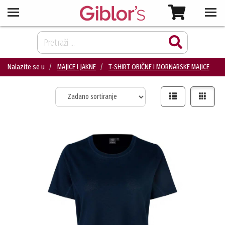
Nalazite se u
MAJICE I JAKNE
T-SHIRT OBIČNE I MORNARSKE MAJICE