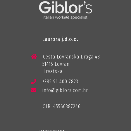
Laurora j.d.o.o.
Cesta Lovranska Draga 43
51415 Lovran
Hrvatska
+385 91 400 7823
info@giblors.com.hr
OIB: 45560387246