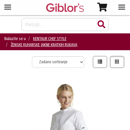
Nalazite se u
KENTAUR CHEF STYLE
ŽENSKE KUHARSKE JAKNE KRATKIH RUKAVA