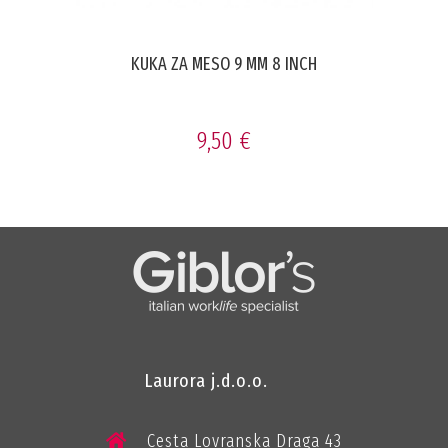
KUKA ZA MESO 9 MM 8 INCH
9,50 €
Laurora j.d.o.o.
Cesta Lovranska Draga 43