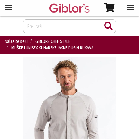
Nalazite se u
GIBLORS CHEF STYLE
MUŠKE I UNISEX KUHARSKE JAKNE DUGIH RUKAVA