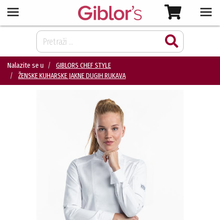
Nalazite se u
GIBLORS CHEF STYLE
ŽENSKE KUHARSKE JAKNE DUGIH RUKAVA