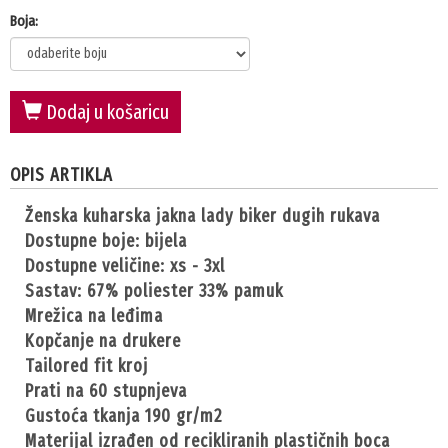
Boja:
Dodaj u košaricu
OPIS ARTIKLA
ženska kuharska jakna lady biker dugih rukava
dostupne boje: bijela
dostupne veličine: xs - 3xl
sastav: 67% poliester 33% pamuk
mrežica na leđima
kopčanje na drukere
tailored fit kroj
prati na 60 stupnjeva
gustoća tkanja 190 gr/m2
materijal izrađen od recikliranih plastičnih boca