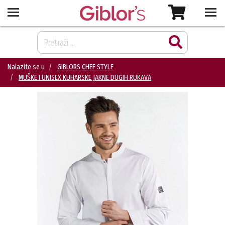
Nalazite se u
GIBLORS CHEF STYLE
MUŠKE I UNISEX KUHARSKE JAKNE DUGIH RUKAVA