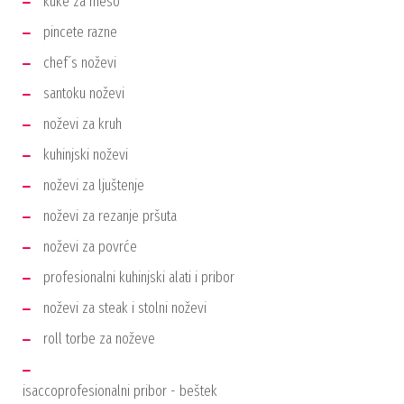
kuke za meso
pincete razne
chef´s noževi
santoku noževi
noževi za kruh
kuhinjski noževi
noževi za ljuštenje
noževi za rezanje pršuta
noževi za povrće
profesionalni kuhinjski alati i pribor
noževi za steak i stolni noževi
roll torbe za noževe
isaccoprofesionalni pribor - beštek