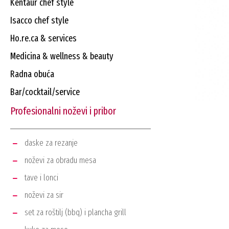
kentaur chef style
isacco chef style
ho.re.ca & services
medicina & wellness & beauty
radna obuća
bar/cocktail/service
profesionalni noževi i pribor
daske za rezanje
noževi za obradu mesa
tave i lonci
noževi za sir
set za roštilj (bbq) i plancha grill