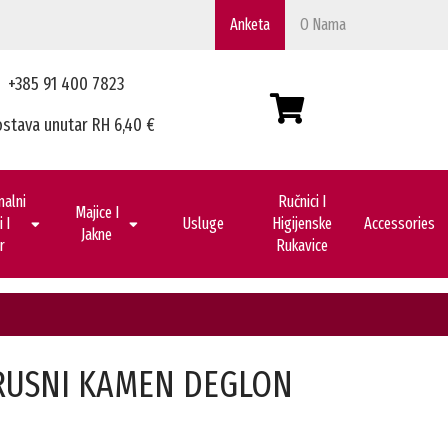
Anketa
O Nama
+385 91 400 7823
stava unutar RH 6,40 €
nalni
Ručnici I
Majice I
 I
Usluge
Higijenske
Accessories
Jakne
r
Rukavice
RUSNI KAMEN DEGLON