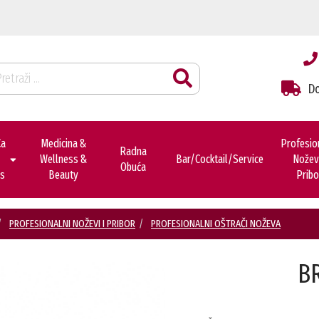
Do
ca
Medicina &
Profesio
Radna
Wellness &
Bar/cocktail/service
Noževi
Obuća
es
Beauty
Pribo
PROFESIONALNI NOŽEVI I PRIBOR
PROFESIONALNI OŠTRAČI NOŽEVA
B