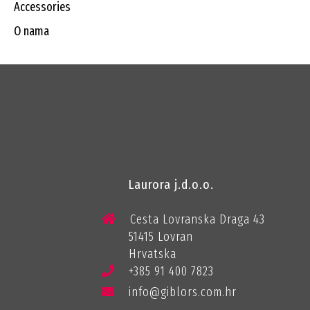
accessories
o nama
Laurora j.d.o.o.
Cesta Lovranska Draga 43
51415 Lovran
Hrvatska
+385 91 400 7823
info@giblors.com.hr