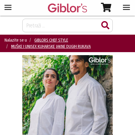
Nalazite se u
GIBLORS CHEF STYLE
MUŠKE I UNISEX KUHARSKE JAKNE DUGIH RUKAVA