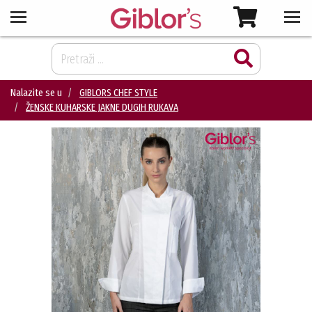
Nalazite se u
GIBLORS CHEF STYLE
ŽENSKE KUHARSKE JAKNE DUGIH RUKAVA