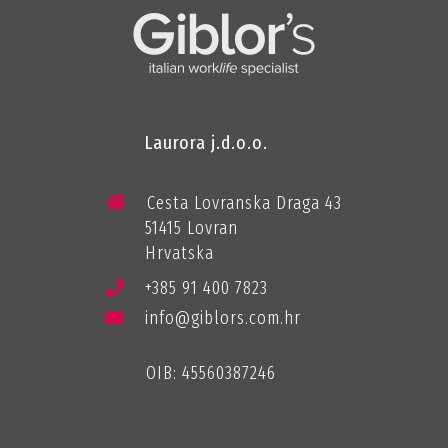
Laurora j.d.o.o.
Cesta Lovranska Draga 43
51415 Lovran
Hrvatska
+385 91 400 7823
info@giblors.com.hr
OIB: 45560387246