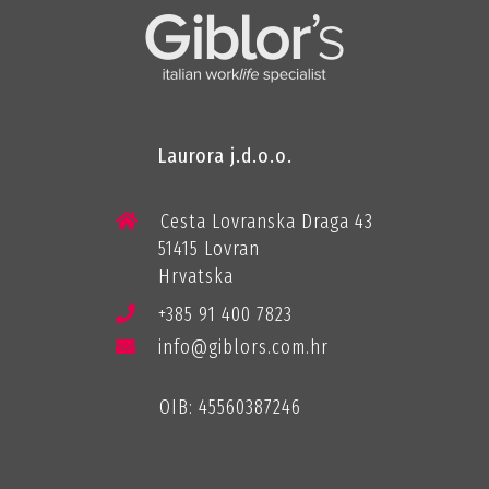
Laurora j.d.o.o.
Cesta Lovranska Draga 43
51415 Lovran
Hrvatska
+385 91 400 7823
info@giblors.com.hr
OIB: 45560387246