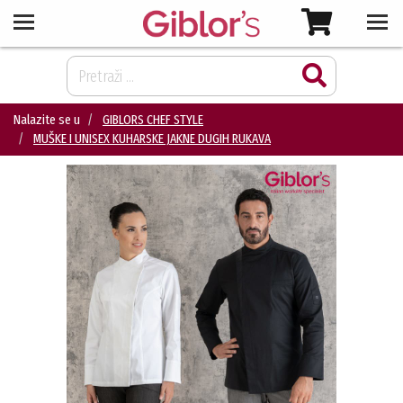
Nalazite se u
GIBLORS CHEF STYLE
MUŠKE I UNISEX KUHARSKE JAKNE DUGIH RUKAVA