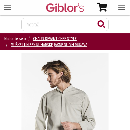
Nalazite se u
CHAUD DEVANT CHEF STYLE
MUŠKE I UNISEX KUHARSKE JAKNE DUGIH RUKAVA