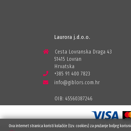
Laurora j.d.o.o.
Cesta Lovranska Draga 43
51415 Lovran
Hrvatska
+385 91 400 7823
info@giblors.com.hr
OIB: 45560387246
Ova internet stranica koristi kolačiće (tzv. cookies) za pružanje boljeg korisn