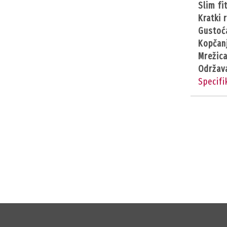
slim f
kratki 
gusto
kopčan
mrežic
održav
Specifi