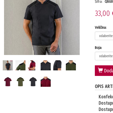
Šifra:
Q8G0
33,00 
Veličina:
Boja:
Doda
OPIS ART
konfek
dostup
dostup