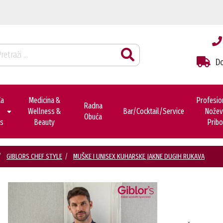
Do
ca
Medicina &
Profesio
Radna
Wellness &
Bar/cocktail/service
Noževi
Obuća
es
Beauty
Pribo
GIBLORS CHEF STYLE
MUŠKE I UNISEX KUHARSKE JAKNE DUGIH RUKAVA