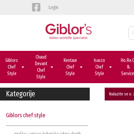
Login
Chaud
Giblors
Kentaur
Isacco
Ho.re.
Devant
Chef
Chef
Chef
&
Chef
Style
Style
Style
Servic
Style
Kategorije
Nalazite se u
giblors chef style
muške i unisex kuharske jakne dugih