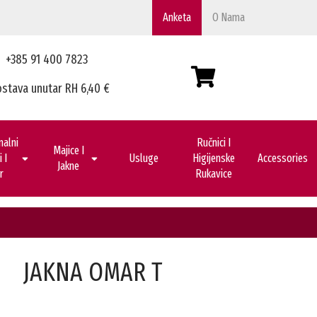
Anketa
O Nama
+385 91 400 7823
stava unutar RH 6,40 €
nalni
Ručnici I
Majice I
 I
Usluge
Higijenske
Accessories
Jakne
r
Rukavice
JAKNA OMAR T