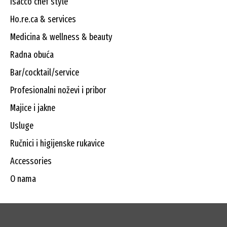
isacco chef style
ho.re.ca & services
medicina & wellness & beauty
radna obuća
bar/cocktail/service
profesionalni noževi i pribor
majice i jakne
usluge
ručnici i higijenske rukavice
accessories
o nama