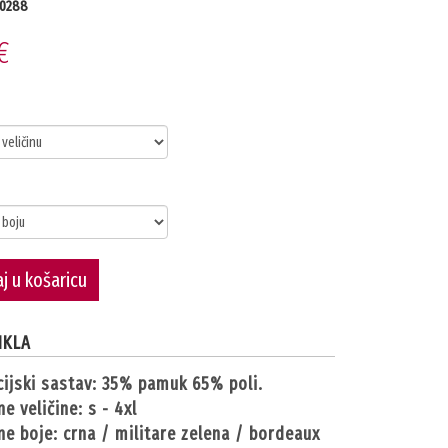
0288
€
j u košaricu
IKLA
cijski sastav: 35% pamuk 65% poli.
ne veličine: s - 4xl
ne boje: crna / militare zelena / bordeaux