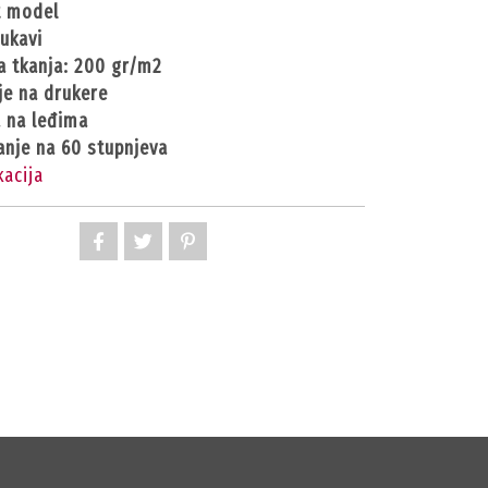
it model
rukavi
ća tkanja: 200 gr/m2
je na drukere
a na leđima
anje na 60 stupnjeva
kacija