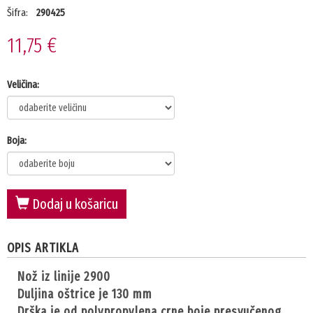
Šifra:
290425
11,75 €
Veličina:
Boja:
Dodaj u košaricu
OPIS ARTIKLA
nož iz linije 2900
duljina oštrice je 130 mm
drška je od polypropylena crne boje presvučenog