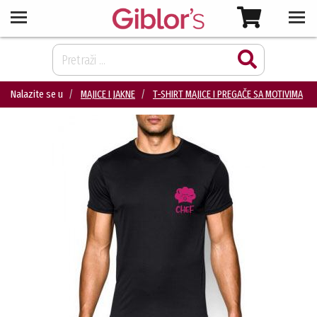
Nalazite se u
MAJICE I JAKNE
T-SHIRT MAJICE I PREGAČE SA MOTIVIMA