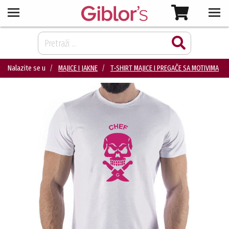
Nalazite se u
MAJICE I JAKNE
T-SHIRT MAJICE I PREGAČE SA MOTIVIMA