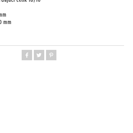
rđajući čelik 18/10
 mm
120 mm