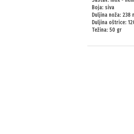
sastav: inox - neh
boja: siva
duljina noža: 238
duljina oštrice: 
težina: 50 gr