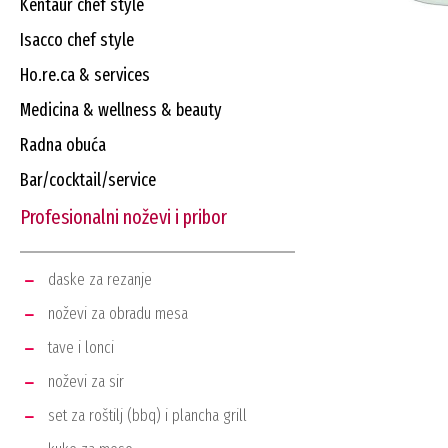
kentaur chef style
isacco chef style
ho.re.ca & services
medicina & wellness & beauty
radna obuća
bar/cocktail/service
profesionalni noževi i pribor
daske za rezanje
noževi za obradu mesa
tave i lonci
noževi za sir
set za roštilj (bbq) i plancha grill