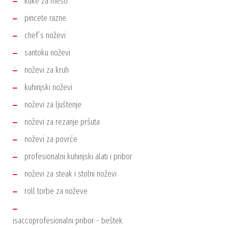
kuke za meso
pincete razne
chef´s noževi
santoku noževi
noževi za kruh
kuhinjski noževi
noževi za ljuštenje
noževi za rezanje pršuta
noževi za povrće
profesionalni kuhinjski alati i pribor
noževi za steak i stolni noževi
roll torbe za noževe
isaccoprofesionalni pribor - beštek