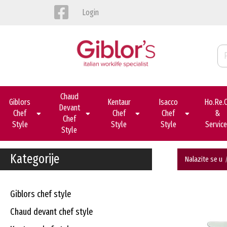
Login
Chaud
Giblors
Kentaur
Isacco
Ho.re.
Devant
Chef
Chef
Chef
&
Chef
Style
Style
Style
Servic
Style
Kategorije
Nalazite se u
giblors chef style
chaud devant chef style