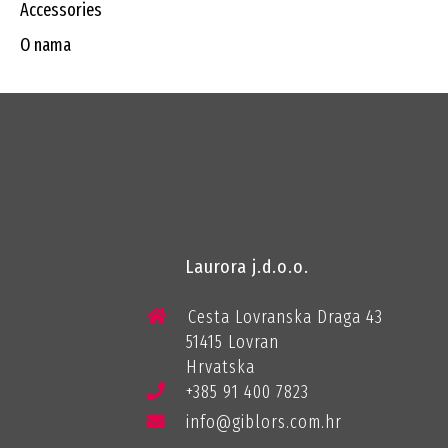
accessories
o nama
Laurora j.d.o.o.
Cesta Lovranska Draga 43
51415 Lovran
Hrvatska
+385 91 400 7823
info@giblors.com.hr