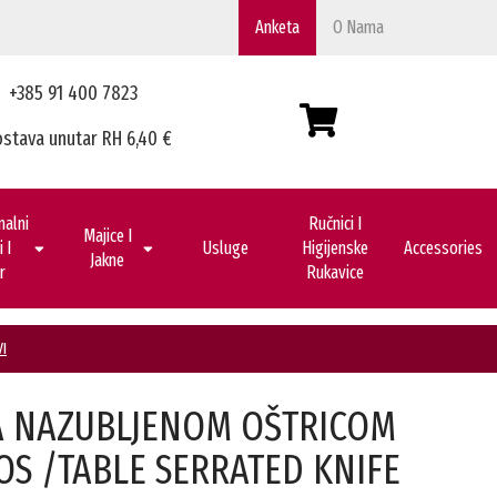
Anketa
O Nama
+385 91 400 7823
stava unutar RH 6,40 €
nalni
Ručnici I
Majice I
 I
Usluge
Higijenske
Accessories
Jakne
r
Rukavice
I
A NAZUBLJENOM OŠTRICOM
S /TABLE SERRATED KNIFE