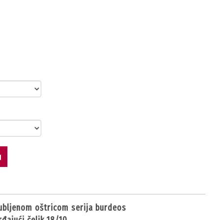
u
zubljenom oštricom serija burdeos