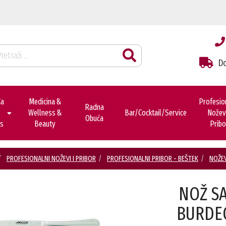
Do
ca
Medicina &
Profesio
Radna
Wellness &
Bar/cocktail/service
Noževi
Obuća
es
Beauty
Pribo
PROFESIONALNI NOŽEVI I PRIBOR
PROFESIONALNI PRIBOR - BEŠTEK
NOŽEV
NOŽ S
BURDEO