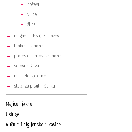
noževi
vilice
žlice
magnetni držači za noževe
blokovi sa noževima
profesionalni oštrači noževa
setovi noževa
machete-sjekirice
stalci za pršut ili šunku
majice i jakne
usluge
ručnici i higijenske rukavice