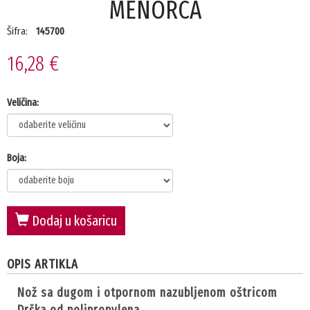
MENORCA
Šifra:
145700
16,28 €
Veličina:
Boja:
Dodaj u košaricu
OPIS ARTIKLA
nož sa dugom i otpornom nazubljenom oštricom
drška od polipropylena