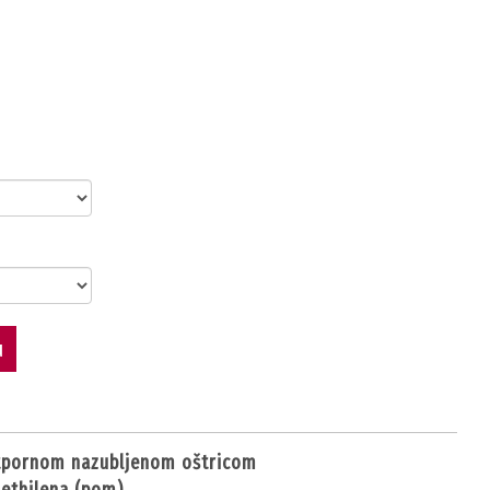
u
otpornom nazubljenom oštricom