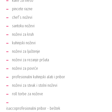
kuke za meso
pincete razne
chef´s noževi
santoku noževi
noževi za kruh
kuhinjski noževi
noževi za ljuštenje
noževi za rezanje pršuta
noževi za povrće
profesionalni kuhinjski alati i pribor
noževi za steak i stolni noževi
roll torbe za noževe
isaccoprofesionalni pribor - beštek