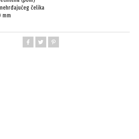
methilena (pom)
 nehrđajućeg čelika
50 mm