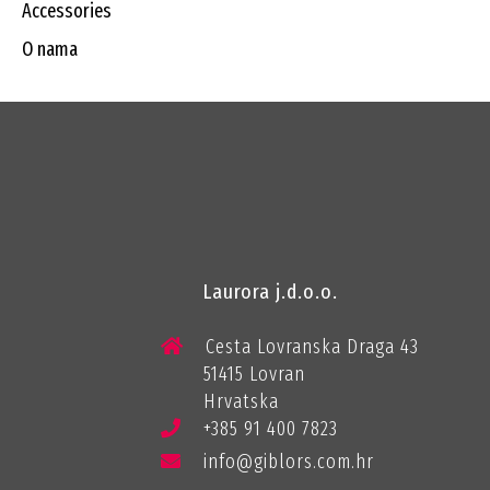
accessories
o nama
Laurora j.d.o.o.
Cesta Lovranska Draga 43
51415 Lovran
Hrvatska
+385 91 400 7823
info@giblors.com.hr