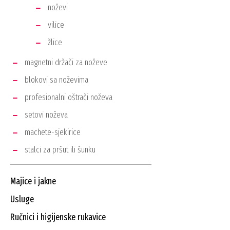
noževi
vilice
žlice
magnetni držači za noževe
blokovi sa noževima
profesionalni oštrači noževa
setovi noževa
machete-sjekirice
stalci za pršut ili šunku
majice i jakne
usluge
ručnici i higijenske rukavice