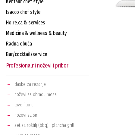
kentaur chef style
isacco chef style
ho.re.ca & services
medicina & wellness & beauty
radna obuća
bar/cocktail/service
profesionalni noževi i pribor
daske za rezanje
noževi za obradu mesa
tave i lonci
noževi za sir
set za roštilj (bbq) i plancha grill