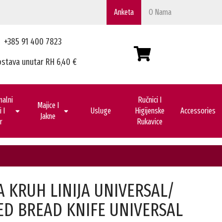
Anketa
O Nama
+385 91 400 7823
stava unutar RH 6,40 €
nalni
Ručnici I
Majice I
 I
Usluge
Higijenske
Accessories
Jakne
r
Rukavice
A KRUH LINIJA UNIVERSAL/
ED BREAD KNIFE UNIVERSAL