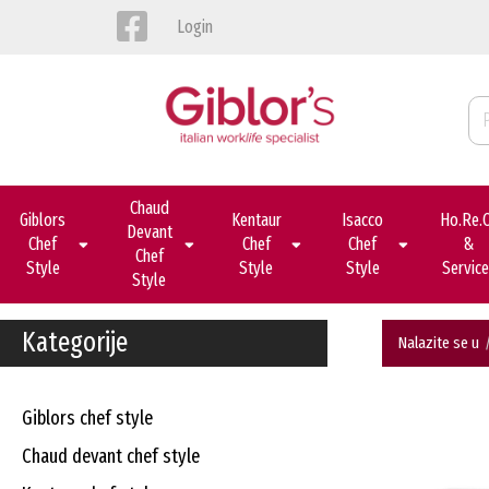
Login
Chaud
Giblors
Kentaur
Isacco
Ho.re.
Devant
Chef
Chef
Chef
&
Chef
Style
Style
Style
Servic
Style
Kategorije
Nalazite se u
giblors chef style
chaud devant chef style