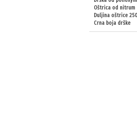
drška od polioxy
oštrica od nitrum
duljina oštrice 2
crna boja drške