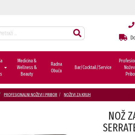
Do
ca
Medicina &
Profesio
Radna
Wellness &
Bar/cocktail/service
Noževi
Obuća
es
Beauty
Pribo
PROFESIONALNI NOŽEVI I PRIBOR
NOŽEVI ZA KRUH
NOŽ Z
SERRAT