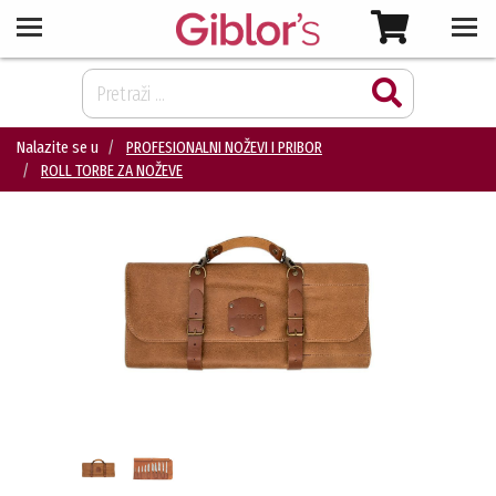
Nalazite se u
PROFESIONALNI NOŽEVI I PRIBOR
ROLL TORBE ZA NOŽEVE