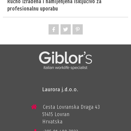
ručno izrađena i namijenjena isključivo za
profesionalnu uporabu
Laurora j.d.o.o.
Cesta Lovranska Draga 43
51415 Lovran
Hrvatska