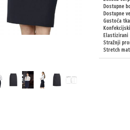
dostupne b
dostupne ve
gustoća tk
konfekcijs
elastizirani
stražnji pr
stretch mat