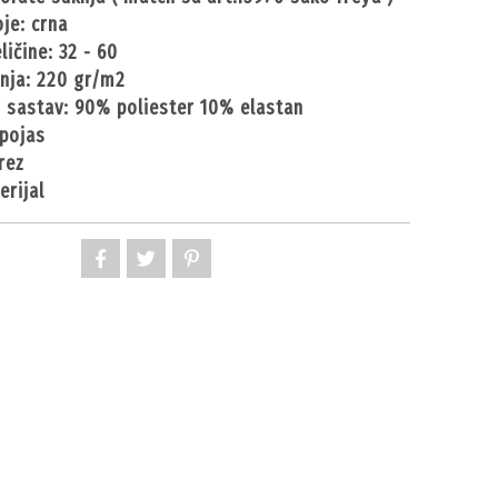
oje: crna
ličine: 32 - 60
anja: 220 gr/m2
ki sastav: 90% poliester 10% elastan
 pojas
orez
erijal