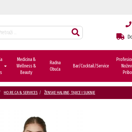
Do
ca
Medicina &
Profesio
Radna
Wellness &
Bar/cocktail/service
Noževi
Obuća
es
Beauty
Pribo
HO.RE.CA & SERVICES
ŽENSKE HALJINE, TAJICE I SUKNJE