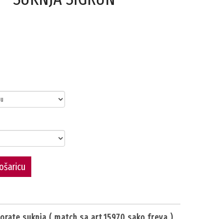
ošaricu
porate suknja ( match sa art.15970 sako freya )