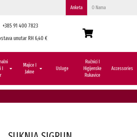
Anketa
O Nama
+385 91 400 7823
stava unutar RH 6,40 €
nalni
Ručnici I
Majice I
 I
Usluge
Higijenske
Accessories
Jakne
r
Rukavice
SUKNJA SIGRUN