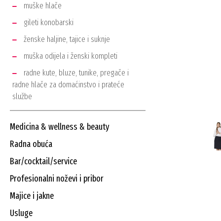
muške hlače
gileti konobarski
ženske haljine, tajice i suknje
muška odijela i ženski kompleti
radne kute, bluze, tunike, pregače i
radne hlače za domaćinstvo i prateće
službe
medicina & wellness & beauty
radna obuća
bar/cocktail/service
profesionalni noževi i pribor
majice i jakne
usluge