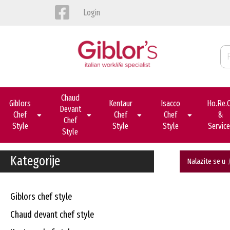
Login
Chaud
Giblors
Kentaur
Isacco
Ho.re.
Devant
Chef
Chef
Chef
&
Chef
Style
Style
Style
Servic
Style
Kategorije
Nalazite se u
giblors chef style
chaud devant chef style