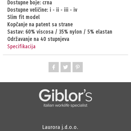
dostupne boje: crna
dostupne veličine: i - ii - iii - iv
slim fit model
kopčanje na patent sa strane
sastav: 60% viscosa / 35% nylon / 5% elastan
održavanje na 40 stupnjeva
Specifikacija
Laurora j.d.o.o.