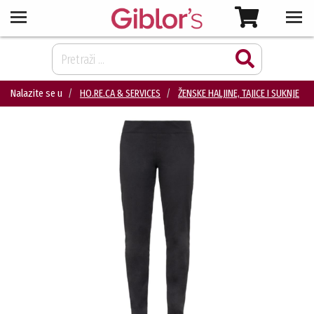
Nalazite se u
HO.RE.CA & SERVICES
ŽENSKE HALJINE, TAJICE I SUKNJE